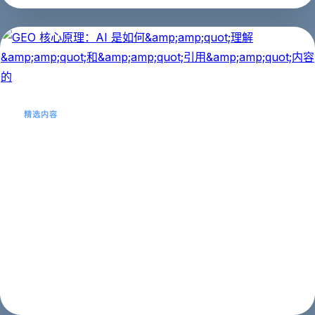
精选内容
GEO 核心原理：AI 是如何
&amp;amp;quot;理解
&amp;amp;quot;和&amp;amp;quot;
引用&amp;amp;quot;内容的
理解 AI 的工作原理，才能做好 GEO 优化。本文揭秘 AI
抓取、理解、引用内容的完整流程。...
第一阶段：认知启蒙
2026年03月21日