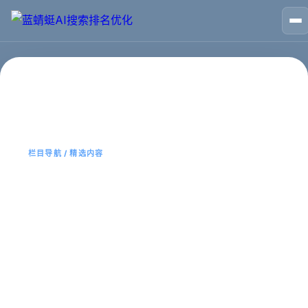
🏠
首页
📱
案例
❓
问答
👤
关于
💬
咨询
首页
GEO 优化
栏目导航 / 精选内容
GEO 优化
该栏目页用于聚合同主题内容、服务说明、案例经验与常见
问题，方便用户快速找到重点，也帮助搜索系统理解当前主
题。
主题内容更容易查找