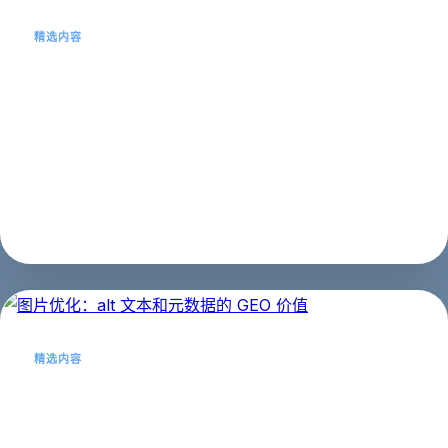
精选内容
结构化数据入门：Schema.org 让 AI 读
懂你
结构化数据是 AI 的"超级说明书"。本文教你用
Schema.org 标记内容，让 AI 更准确理解。...
第二阶段：基础优化
2026年03月21日
精选内容
图片优化：alt 文本和元数据的 GEO 价
值