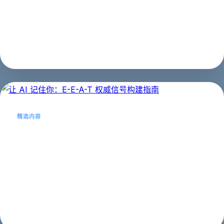
图片也能被 AI"看懂"？本文教你优化图片 alt 文本和元数
据，提升 GEO 效果。...
第二阶段：基础优化
2026年03月21日
精选内容
让 AI 记住你：E-E-A-T 权威信号构建指
南
AI 如何判断你的内容是否可信？E-E-A-T 是核心标准。
本文教你建立权威信号，让 AI 主动引用你的内容。...
第一阶段：认知启蒙
2026年03月21日