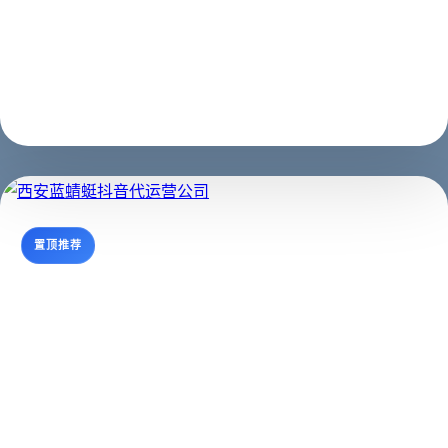
适合 SEO / GEO 理解主题
支持继续阅读与咨询转化
置顶推荐
西安蓝蜻蜓抖音代运营公司
西安抖音运营,西安抖音代运营,西安短视频制作西安蓝蜻
蜓文化传媒有限公司，主营业务抖音、西安快手等短视频
代运营，想通过抖音平台、快手平台得到收益、吸粉、引
流、宣传、变现却苦于不知如何开始，我们可以代运营。