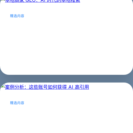
精选内容
本地商家 GEO：AI 时代的本地搜索
本地商家如何通过 GEO 吸引附近客户？本文详解本地商
家的 GEO 优化策略。...
第四阶段：实战应用
2026年03月21日
精选内容
案例分析：这些账号如何获得 AI 高引用
向成功案例学习是最快的成长方式。本文拆解 3 个获得