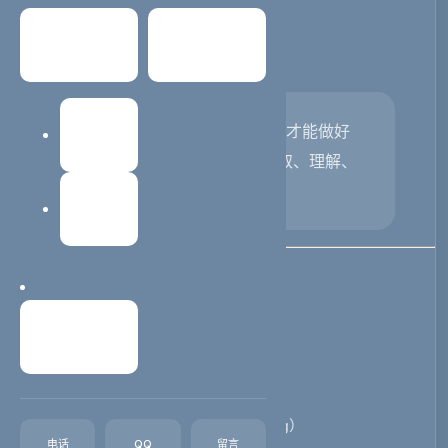
理解、引用内容的完整流程。...
常见问题
关于我们
导读
：理解 AI 的工作原理，才能做好
建站教程
GEO 优化。本文揭秘 AI 抓取、理解、
引用内容的完整流程。
网站维护
一、AI 搜索的完整流程
联系我们
当你向 Kimi 提问时，背后发生了什么？
用户提问     ↓ 
问题理解（Intent Understanding）
电话
QQ
留言