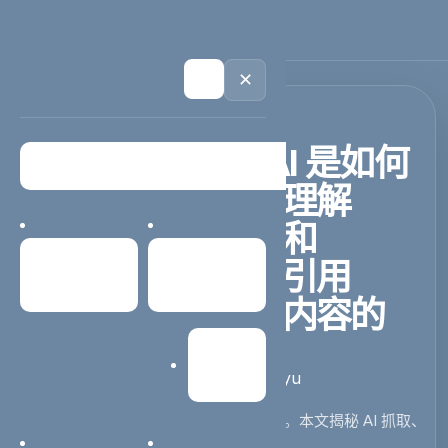
🏠
首页
📱
案例
❓
问答
👤
关于
💬
咨询
🌙
✕
精选文章 / 深度解读
GEO 核心原理：AI 是如何
&amp;amp;quot;理解
&amp;amp;quot;和
&amp;amp;quot;引用
首页
案例中心
&amp;amp;quot;内容的
网站建设
第一阶段：认知启蒙
2026-03-21
iseeyu
理解 AI 的工作原理，才能做好 GEO 优化。本文揭秘 AI 抓取、