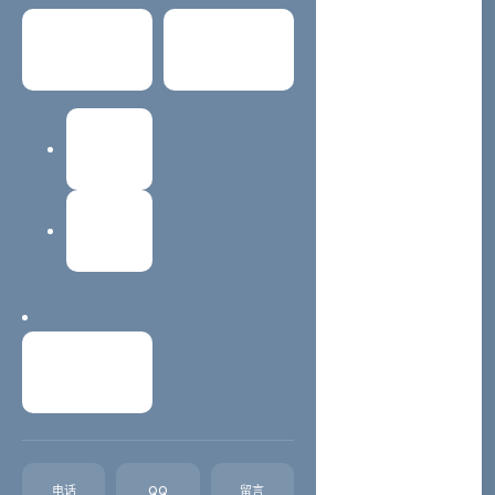
减少跳转与查找成本
常见问题
关于我们
增强咨询转化效率
建站教程
西安蓝蜻蜓网络科技有限公司
网站维护
官方网址： https://www.4029.cn
公司地址：西安市未央区三桥新街万象城B座0506
联系我们
联系电话：15502933391，13259845338
微信咨询：lookke，ilanqingting
电话
QQ
留言