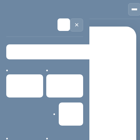
🏠
首页
📱
案例
❓
问答
👤
关于
💬
咨询
🌙
✕
联系信息 / 商务沟通
联系我们
西安蓝蜻蜓网络科技有限公司官方网址：
https://www.4029.cn公司地址：西安市未央区三桥新街
首页
案例中心
万象城B座0506联系电话：15502933391，13259845338
微信咨询：lookke，ilanqingting工作QQ：314111741，
87274...
网站建设
快速找到沟通入口