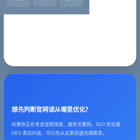
工作QQ：314111741
，
872740831
工作时间：周一至周六：上午8：30--12：00 下午13：
30--18：00
立即电话沟通
QQ 快速沟通
提交网站需
求
咨询支持
想先判断官网该从哪里优化？
如果你正在考虑官网改版、服务页重构、SEO 优化或
GEO 表达升级，可以先从这里快速沟通需求。