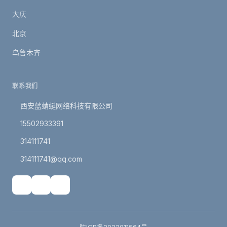
大庆
北京
乌鲁木齐
联系我们
西安蓝蜻蜓网络科技有限公司
15502933391
314111741
314111741@qq.com
陕ICP备2022011564号