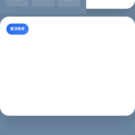
置顶推荐
在西安做一个网站要多少钱？
本人做网站十多年，就一般的企业网站而言，正常的收费
在3000元左右。网站收费多少，主要看客户要求和网站
设计难以程度，所以做网站的费用并不固定。我说的
3000元算是个参考价，对网络公司来说有利润，对企业
来说能接受。有人说，网上有免费的，几...
常见问题
2023年02月13日