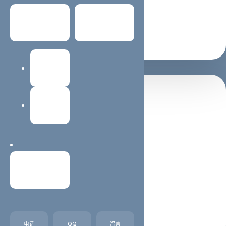
适合 SEO / GEO 理解主题
常见问题
关于我们
支持继续阅读与咨询转化
建站教程
置顶推荐
网站维护
西安蓝蜻蜓抖音代运营公司
西安抖音运营,西安抖音代运营,西安短视频制作西安蓝蜻
蜓文化传媒有限公司，主营业务抖音、西安快手等短视频
联系我们
代运营，想通过抖音平台、快手平台得到收益、吸粉、引
流、宣传、变现却苦于不知如何开始，我们可以代运营。
我们在互联网推广领域深耕已经十几个...
企业名录
2023年01月21日
电话
QQ
留言