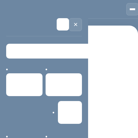
🏠
首页
📱
案例
❓
问答
👤
关于
💬
咨询
🌙
✕
首页
常见问题
栏目导航 / 精选内容
常见问题
首页
案例中心
SEO教程西安SEO网站建设,西安百度竞价托管,经验交流,联
系微信：15002910771
网站建设
主题内容更容易查找