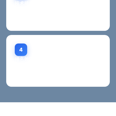
技术排名适配
完善网站技术架构，提升AI搜索抓取和内容抽取能
力，助力排名提升。
4
排名效果跟踪
实时输出AI品牌引用率、同城问答占位数量、行业
关键词排名变化，按月数据复盘优化。