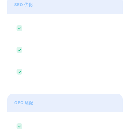
SEO 优化
关键词布局
✓
精准流量获取
内容结构优化
✓
提升收录能力
技术 SEO
✓
抓取友好度
GEO 适配
AI 可理解性
✓
结构化信息