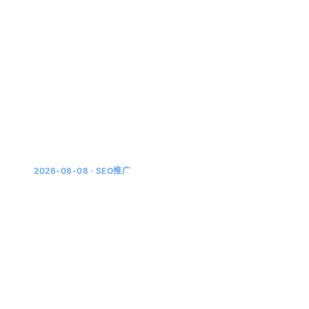
GEO效果怎么衡量：不看排名看引用，三个
能落地的监测方法
为什么排名思维在AI搜索里失效传统SEO有排名、有流
量、有转化，指标清清楚楚。GEO呢？AI搜索没有排名概
念，没人告诉你你的网站排在第三位。用户问AI一个问
题，...
2026-08-08 · SEO推广
AI回答会引用什么样的网页：从引用格式反
推内容改造清单
AI引用来源的三种典型形态AI搜索给你的回答末尾通常挂
着一串来源链接。你有没有想过，这串链接是怎么选出来
的？把引用机制反过来看，其实就是一份内容改造清单，
这篇...