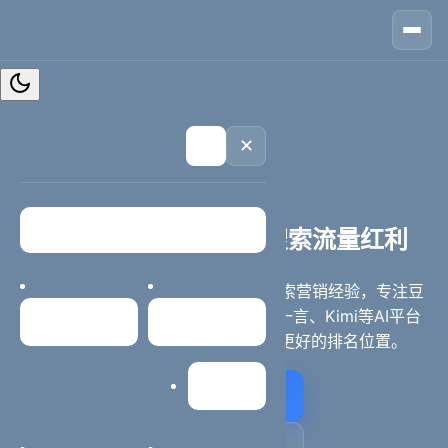
🏠
首页
📱
案例
❓
问答
👤
关于
💬
咨询
✕
🌙
西安AI搜索排名优化专家
西安排名优化 - 抢占AI搜索流量红利
西安本地企业官网升级服务，17年搜索营销经验，专注豆
包、DeepSeek、千问、元宝、文心一言、Kimi等AI平台
首页
案例中心
排名优化，助力企业在AI搜索中获得更好的排名位置。
网站建设
立即咨询方案
电话咨询