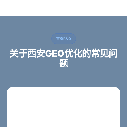
首页FAQ
关于西安GEO优化的常见问
题
西安蓝蜻蜓提供哪些GEO优化服务？
提供官网重构、西安本地SEO优化、GEO生成式引
擎优化、内容规划与咨询转化页设计，全方位服务
西安企业。