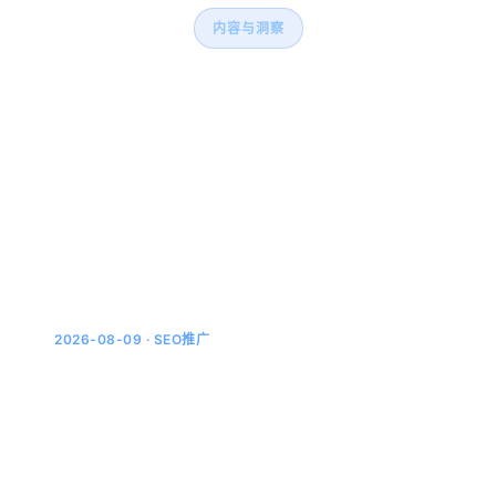
内容与洞察
持续输出有利于西安SEO与
GEO的主题内容
围绕西安市场主题持续积累内容，形成可被搜索引
擎与AI系统理解的内容中心。
2026-08-09 · SEO推广
AI搜索时代的关键词策略：从“搜索词”到“提
问句”
用户问AI的方式，和搜百度完全不一样传统SEO里，关键
词是搜索词：用户敲几个字，比如旧房翻新价格。但AI搜
索时代，用户是提问：输入完整的一句话，比如西安旧房