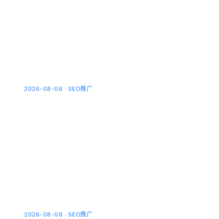
元宝的回答，一半靠微信生态用元宝的人越来越多了。和
豆包、Kimi不太一样，元宝背后是腾讯的混元大模型，它
做AI搜索时有个别人没有的优势：微信里的内容它基本都
能摸...
2026-08-08 · SEO推广
豆包、DeepSeek、Kimi的AI搜索引用偏好
实测：6个真实差异
上个月我干了一件有点轴的事：把同一批关键词，在豆
包、DeepSeek、Kimi和文心一言四个平台里反复提问，
一共测了60多个问题，就是想搞清楚一件事——AI搜
索...
2026-08-08 · SEO推广