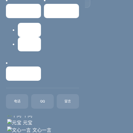
🚀
常见问题
关于我们
0
核心AI平台
建站教程
🏢
0
网站维护
服务企业
⏳
0
年行业经验
联系我们
⭐
0
客户满意度%
豆包
电话
QQ
留言
DeepSeek
千问
元宝
文心一言