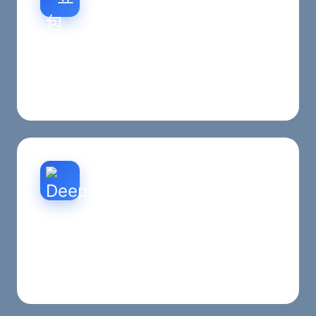
官网重构
重构首页、栏目页、内容页与移动端体验，强化西
安本地品牌表达与转化结构。
西安SEO优化
围绕西安地区关键词布局、内容结构、抓取友好度
与收录能力做持续优化。