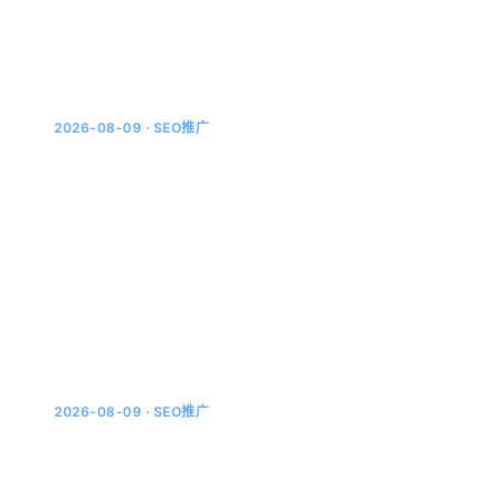
翻新...
2026-08-09 · SEO推广
GEO案例拆解：一家地方装修公司是怎么被
AI搜索推荐的
先说结果：三个月，从无人问津到每周被引用去年底我们
接手了一家西安的旧房翻新公司。这家公司的情况很典
型：干了十二年，手艺不差，但线上基本没声音，大众点
评上十几条评...
2026-08-09 · SEO推广
腾讯元宝AI搜索引用机制拆解：微信生态是
它最大的底牌