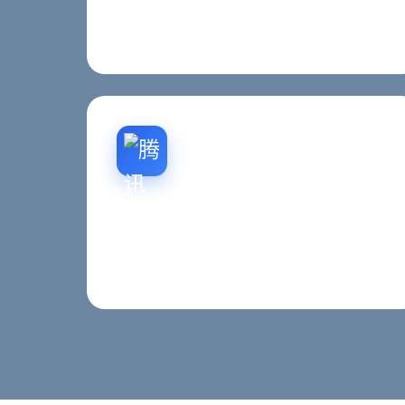
重构首页、栏目页、内容页与移动端体验，强
化西安本地品牌表达与转化结构。
咨询转化设计
明确CTA、联系入口、案例证明与信任说明，
减少西安客户决策阻力。