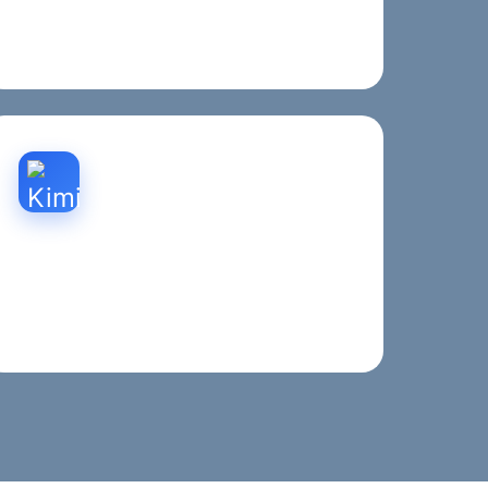
补齐让AI搜索与生成式答案更容易理解与引用
的页面表达和结构化信息。
Kimi排名优化
Moonshot Kimi搜索排名优化，助力品牌在AI
搜索生态中提升影响力和曝光率。