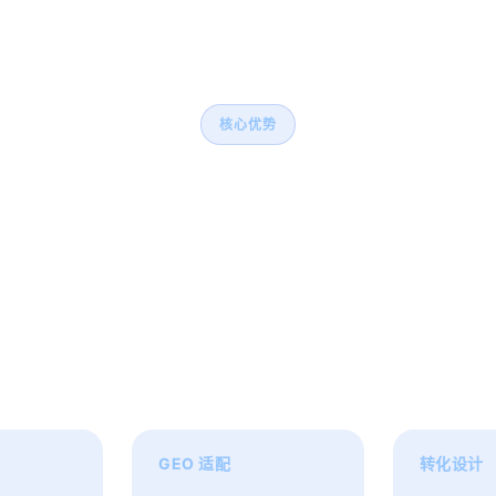
核心优势
本地AI搜索排名优化五大
势
验，熟悉豆包、DeepSeek、千问、元宝、文心一言、K
算法，为企业提供专业的排名优化解决方案。
GEO 适配
转化设计