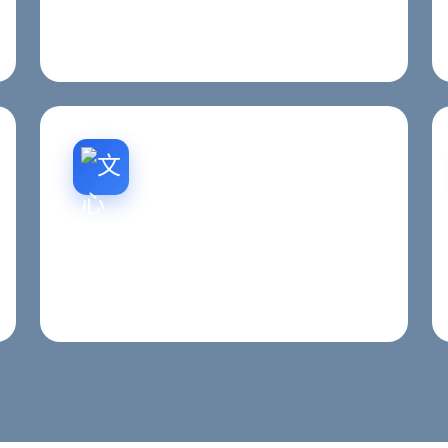
围绕西安地区关键词布局、内容结构、抓取友
好度与收录能力做持续优化。
文心一言排名优化
百度文心一言搜索排名优化，帮助企业在AI问
答场景中获得更好的展示机会。