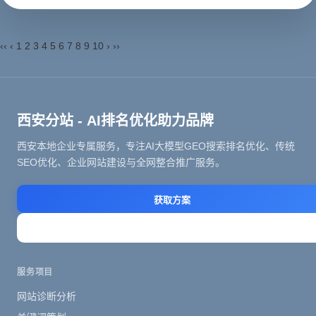
‹‹
‹
1
2
3
4
5
6
7
8
9
10
›
››
西安分站 - AI排名优化助力品牌
西安本地企业专属服务，专注AI大模型GEO搜索排名优化、传统
SEO优化、企业网站建设与全网整合推广服务。
获取方案
立即咨询
服务项目
网站诊断分析