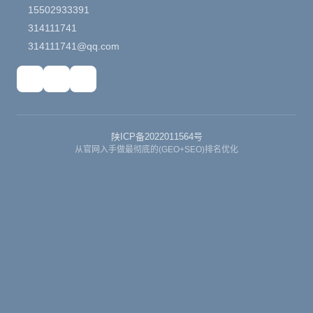
15502933391
314111741
314111741@qq.com
陕ICP备2022011564号
从官网入手做最彻底的(GEO+SEO)排名优化