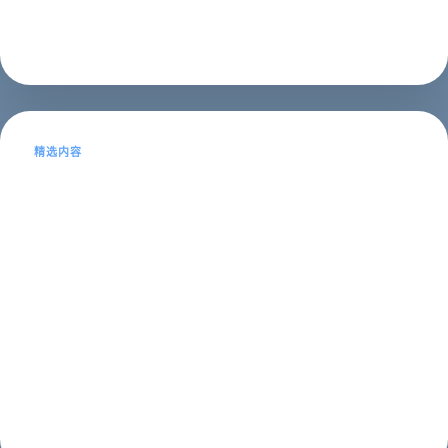
SEO?SEO全称为Search Engine Optimization...
SEO推广
2023年05月13日
精选内容
南阳SEO网络公司职员的工作职责和技
能要求详解
SEO是搜索引擎优化的缩写，是一项重要的网络营销技
术。南阳SEO网络公司职员的工作职责和技能要求有哪些
呢？下面就为大家详细介绍。南阳SEO网络公司职员的工
作职责1. 网站分析：SEO职员需要对客户的网站进行全面
的分析，了解网站的目的、目...
SEO推广
2023年05月13日