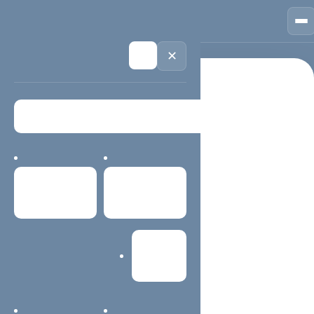
🏠
首页
📱
案例
❓
问答
👤
关于
💬
咨询
🌙
✕
首页
网络公司 第5页
栏目导航 / 精选内容
网络公司 第5页
首页
案例中心
该栏目页用于聚合同主题内容、服务说明、案例经验与常见
问题，方便用户快速找到重点，也帮助搜索系统理解当前主
网站建设
题。
主题内容更容易查找