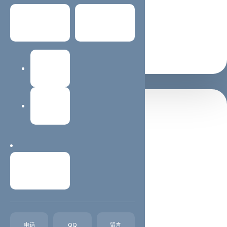
适合 SEO / GEO 理解主题
常见问题
关于我们
支持继续阅读与咨询转化
建站教程
网站维护
置顶推荐
西安蓝蜻蜓抖音代运营公司
西安抖音运营,西安抖音代运营,西安短视频制作西安蓝蜻
蜓文化传媒有限公司，主营业务抖音、西安快手等短视频
联系我们
代运营，想通过抖音平台、快手平台得到收益、吸粉、引
流、宣传、变现却苦于不知如何开始，我们可以代运营。
我们在互联网推广领域深耕已经十几个...
电话
QQ
留言