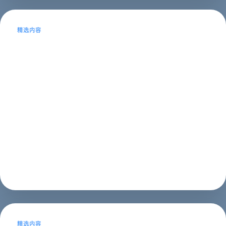
精选内容
淮南网站建设 | 专业网络公司为您打造
高品质网站
本文目录导读：1、淮南网站建设的重要性2、淮南网站建
设的核心内容3、 响应式设计4、 用户友好的界面5、 优
质的内容6、 快速的加载速度7、 安全性8、我们的淮南
网站建设服务9、 网站设计和开发10、 搜索引擎优化11、
内容撰写12、...
建站教程
2023年05月14日
精选内容