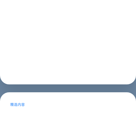
页制作？- 公司网页制作及公司网页制
作需要多少钱
公司网页制作公司网页制作是现代企业必不可少的一项工
作，随着互联网的快速发展，越来越多的企业开始重视自
己的网站建设。一个好的网站不仅可以提高企业的知名度
和形象，还可以帮助企业进行品牌推广、销售、客户服务
等方面的工作。因此，选择一家专业的网...
建站教程
2023年05月14日
精选内容
南昌SEO网络公司职员的工作职责及技
能要求