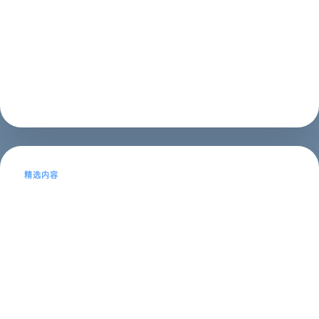
家专业的网页制作公司？3、网页制作公司网站的特点什
么是网页制作公司？网页制作公司是一家专门从事网页设
计、网页开发、网站建设等相关服务的公司。随着互联网
的快速发展，越来越多的企业和个人都...
建站教程
2023年05月14日
精选内容
浙江SEO网络公司职员分享SEO优化经
验
本文目录导读：1、什么是SEO?2、为什么需要SEO?3、
浙江SEO行业的现状4、浙江SEO优化的技巧5、浙江
SEO公司的服务内容6、浙江SEO公司的发展趋势什么是