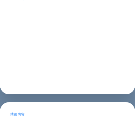
邯郸网站建设-提供全方位的网络解决方
案
邯郸网站建设介绍邯郸网站建设是一家专业的网络公司，
致力于为客户提供全方位的网络解决方案。我们拥有一支
经验丰富、技术过硬的团队，能够为客户提供高质量、高
效率的服务。我们的服务范围包括网站建设、网站优化、
网络营销等，为企业提供全面的网络服务...
建站教程
2023年05月14日
精选内容
如何选择一家适合你的网络公司进行网