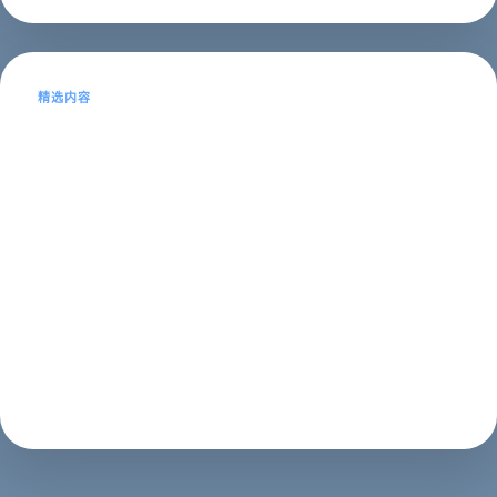
精选内容
SEO搜索优化在网络公司的重要性及其
待遇
本文目录导读：1、SEO搜索优化在网络公司的重要性2、
SEO搜索优化的待遇SEO搜索优化在网络公司的重要性
SEO搜索优化是网络公司中非常重要的一项工作，它主要
是通过优化网站内容和结构，提高网站在搜索引擎中的排
名，从而增加网站的曝光率和流...
SEO推广
2023年05月13日