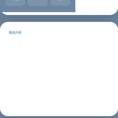
企业名录
2023年01月21日
精选内容
太原网站制作-专业的网络公司为您打造
高质量网站
本文目录导读：1、太原网站制作，是一门专业技术，需
要由专业的网络公司提供服务，为您打造高质量的网站。
在当今信息化的时代，网站已成为企业进行网络营销、品
牌宣传、信息发布等重要途径，因此，选择一家专业的太
原网站制作公司，将会为企业的发展带来...
建站教程
2023年05月14日