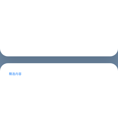
本文目录导读：1、工作职责2、技能要求SEO（Search
Engine Optimization）即搜索引擎优化，是指通过对网站
的内容、结构、布局等进行优化，提高网站在搜索引擎中
的排名，从而提高网站的流量和曝光度。作为一家网络公
司的职...
SEO推广
2023年05月14日
精选内容
网页制作公司及网页制作的公司网站
——如何选择一家专业的网页制作公
司？
本文目录导读：1、什么是网页制作公司？2、如何选择一