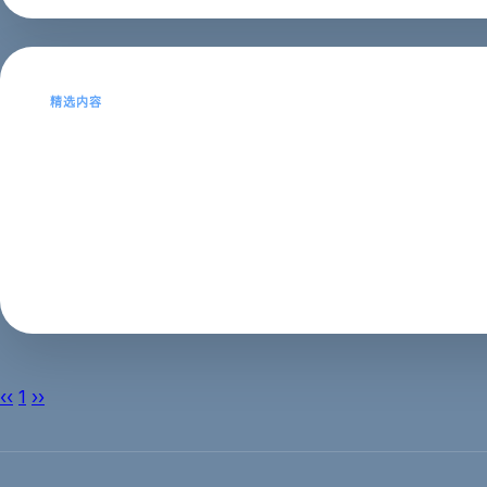
精选内容
谈谈西安企业手机网站建设的优
随着智能手机的不断普及，移动互联网迅速崛起，不少企
为企业来带巨大的价值。 下面，西安网站建设公司介绍一
SEO建站
2023年01月30日
‹‹
1
››