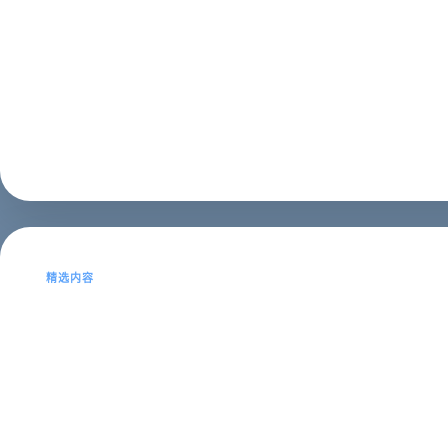
西安网站建设：设计网站中有那
现在很多企业都有自己的官方网站，而西安网站建设中
一、添加网站咨询与互动功能 用户在访问企业网站时，如
SEO建站
2023年02月22日
精选内容
西安网站建设：小微型企业营销
下面我们对小微型企业营销型网站建设进行机会分析。西
自本世纪初网络普及以来,越来越多的企业把互联网应用到自