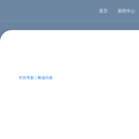
首页
案例中心
🏠
首页
📱
案例
❓
问答
👤
关于
💬
咨询
首页
西安网站建设公司
栏目导航 / 精选内容
西安网站建设公司
该栏目页用于聚合同主题内容、服务说明、案例经验
前主题。