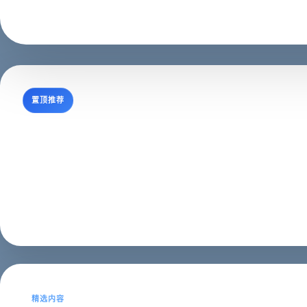
主题内容更容易查找
适合 SEO / GEO 理解主题
支持继续
置顶推荐
西安蓝蜻蜓抖音代运营公司
西安抖音运营,西安抖音代运营,西安短视频制作西安蓝蜻
变现却苦于不知如何开始，我们可以代运营。我们在互联网推
企业名录
2023年01月21日
精选内容