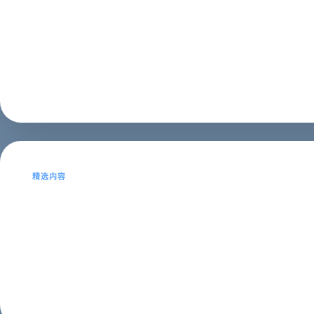
西安响应式网站建设的优点
在当今的数字时代，越来越多的人使用平板电脑和智能手
那么西安响应式网站建设有什么作用？今天西安企业网站建设
SEO建站
2023年02月18日
精选内容
为什么说西安H5网站建设更加利
最近发现很多的企业用的都是H5网站，一方面百度蜘蛛对
化所必须必备的技能，今天就由西安网站建设公司来为大家讲解
SEO建站
2023年02月12日