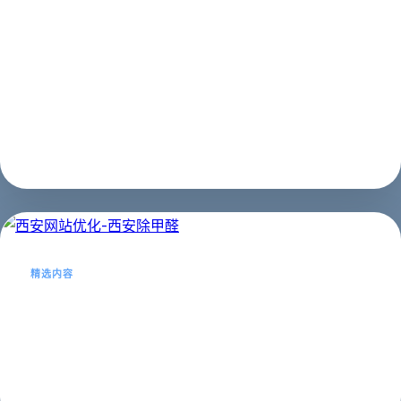
网站优化过程中百度快照更新不及时，快照更新速度慢，
这种问题应该很多人遇到，那么到底这样的问题应该如何
解决呢？相信大多数做seo网站优化的朋友们都知道，百
度快照可以提交快照投诉，这个投诉通道就是用来更新百
度快照的手段之一，而且是速度最好的...
SEO建站
2023年02月21日
精选内容
西安网站优化-西安除甲醛
西安网站优化-西安除甲醛...
网站优化
2023年02月21日