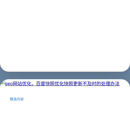
怎样提高网站在搜索引擎上的排名?
社会的进步，科技的开展，同一类产品网站与网站之间的
竞赛越来越大，而提高网站在百度等搜索引擎上的排名会
对企业带来相对的利益。那么今天与分享一下提高百度排
名需要做的工作。一 标题网站内主页标题以及内容页标题
要带关键词，但不行堆砌，在标题中增...
SEO建站
2023年02月21日
精选内容
seo网站优化，百度快照优化快照更新
不及时的处理办法