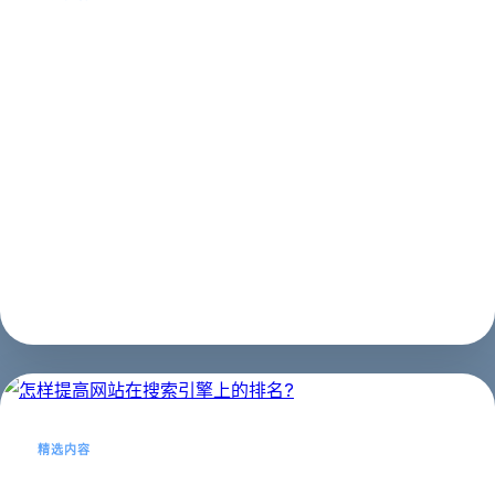
西安网站优化被降权后我们该做些什
么?
当咱们发现自己的网站被赏罚降权了，这时分不要着急不
要惊慌，西安网站优化公司将与您分享降权之后咱们应该
做些什么：一 查看百度站长渠道音讯提示。现在大部分站
长做排名都是针对百度来做的吧，这时分咱们就可以在站
长东西上验证自己的网站，假如你的网...
SEO建站
2023年02月22日
精选内容