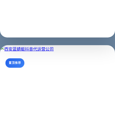
适合 SEO / GEO 理解主题
支持继续阅读与咨询转化
置顶推荐
西安蓝蜻蜓抖音代运营公司
西安抖音运营,西安抖音代运营,西安短视频制作西安蓝蜻
蜓文化传媒有限公司，主营业务抖音、西安快手等短视频
代运营，想通过抖音平台、快手平台得到收益、吸粉、引
流、宣传、变现却苦于不知如何开始，我们可以代运营。