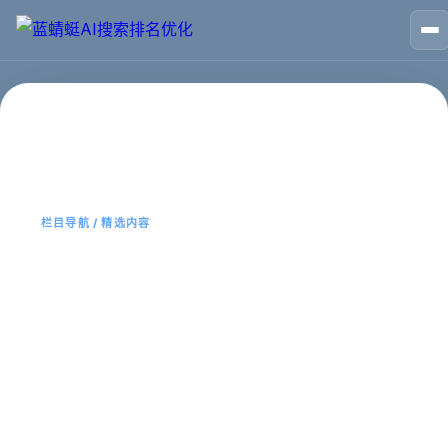
🏠
首页
📱
案例
❓
问答
👤
关于
💬
咨询
首页
西安网站优化
栏目导航 / 精选内容
西安网站优化
该栏目页用于聚合同主题内容、服务说明、案例经验与常见
问题，方便用户快速找到重点，也帮助搜索系统理解当前主
题。
主题内容更容易查找