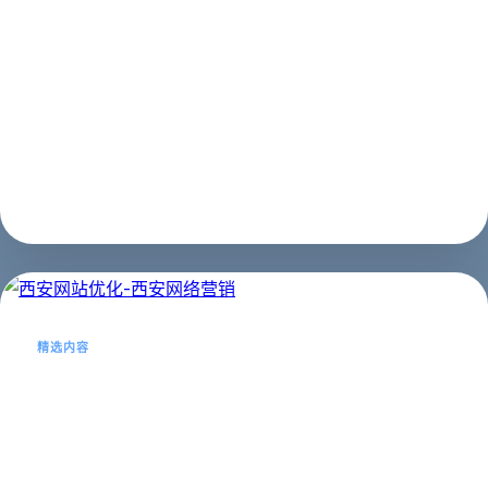
王师傅陕西商县人，1986年开始从事装修行业，从业20
余年对于房屋装修旧房翻新经验丰富，对装修中 遇到的难
事有独到见解，王师傅个人主做粉刷，团队主要成员多为
姓王亲戚所以得名王师傅装修其目的 为各自宣传共同受益
之效，王师傅装修队主要业务有...
网站优化
2023年02月21日
精选内容
西安网站优化-西安网络营销
西安网站优化-西安网络营销...