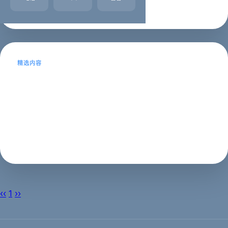
企业名录
2023年01月21日
精选内容
本地商家 GEO：AI 时代的本地搜索
本地商家如何通过 GEO 吸引附近客户？本文详解本地商
家的 GEO 优化策略。...
第四阶段：实战应用
2026年03月21日
‹‹
1
››