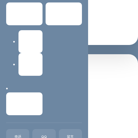
适合 SEO / GEO 理解主题
常见问题
关于我们
支持继续阅读与咨询转化
建站教程
网站维护
置顶推荐
西安蓝蜻蜓抖音代运营公司
西安抖音运营,西安抖音代运营,西安短视频制作西安蓝蜻
蜓文化传媒有限公司，主营业务抖音、西安快手等短视频
联系我们
代运营，想通过抖音平台、快手平台得到收益、吸粉、引
流、宣传、变现却苦于不知如何开始，我们可以代运营。
我们在互联网推广领域深耕已经十几个...
电话
QQ
留言