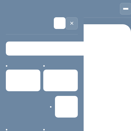
🏠
首页
📱
案例
❓
问答
👤
关于
💬
咨询
🌙
✕
首页
评价管理
栏目导航 / 精选内容
评价管理
首页
案例中心
该栏目页用于聚合同主题内容、服务说明、案例经验与常见
问题，方便用户快速找到重点，也帮助搜索系统理解当前主
网站建设
题。
主题内容更容易查找