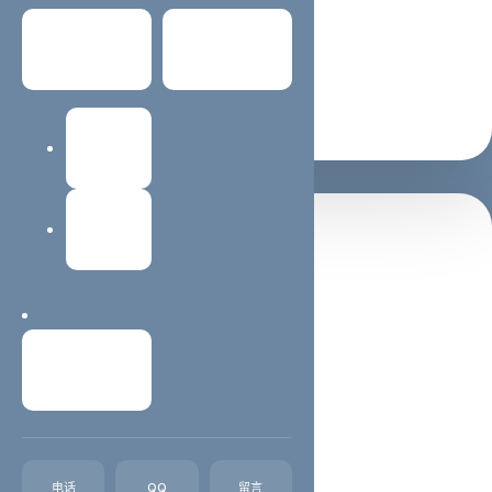
适合 SEO / GEO 理解主题
常见问题
关于我们
支持继续阅读与咨询转化
建站教程
网站维护
置顶推荐
西安蓝蜻蜓抖音代运营公司
西安抖音运营,西安抖音代运营,西安短视频制作西安蓝蜻
蜓文化传媒有限公司，主营业务抖音、西安快手等短视频
联系我们
代运营，想通过抖音平台、快手平台得到收益、吸粉、引
流、宣传、变现却苦于不知如何开始，我们可以代运营。
我们在互联网推广领域深耕已经十几个...
电话
QQ
留言