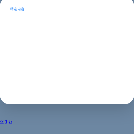
精选内容
东莞网站制作公司-提供专业的网站建设
服务，联系方式详细介绍
东莞网站制作公司如果你是一家企业或者个人创业者，需
要一个高品质的网站，那么你需要找一家专业的东莞网站
制作公司。在当今的互联网时代，一个好的网站可以帮助
你更好地推广自己的品牌和产品，吸引更多的潜在客户。
因此，选择一家靠谱的网站制作公司非常...
建站教程
2023年05月15日
‹‹
1
››