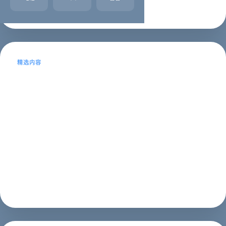
企业名录
2023年01月21日
精选内容
东莞公司网站制作-专业网站建设服务
东莞公司网站制作随着互联网的快速发展，越来越多的企
业开始意识到网站建设的重要性。一个好的网站不仅可以
为企业带来更多的商机，还可以提高企业的知名度和品牌
形象。而在东莞，有许多专业的网站制作公司可以为企业
提供高质量的网站建设服务。东莞公司网...
建站教程
2023年10月07日