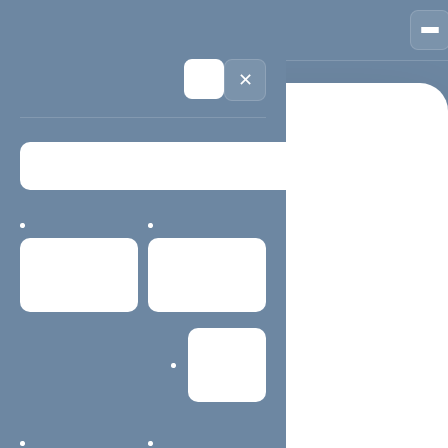
🏠
首页
📱
案例
❓
问答
👤
关于
💬
咨询
🌙
✕
首页
东莞网站制作公司
栏目导航 / 精选内容
东莞网站制作公司
首页
案例中心
该栏目页用于聚合同主题内容、服务说明、案例经验与常见
问题，方便用户快速找到重点，也帮助搜索系统理解当前主
网站建设
题。
主题内容更容易查找