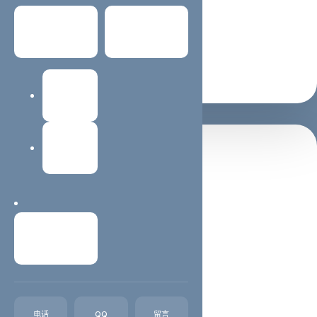
适合 SEO / GEO 理解主题
常见问题
关于我们
支持继续阅读与咨询转化
建站教程
网站维护
置顶推荐
西安蓝蜻蜓抖音代运营公司
西安抖音运营,西安抖音代运营,西安短视频制作西安蓝蜻
蜓文化传媒有限公司，主营业务抖音、西安快手等短视频
联系我们
代运营，想通过抖音平台、快手平台得到收益、吸粉、引
流、宣传、变现却苦于不知如何开始，我们可以代运营。
我们在互联网推广领域深耕已经十几个...
电话
QQ
留言