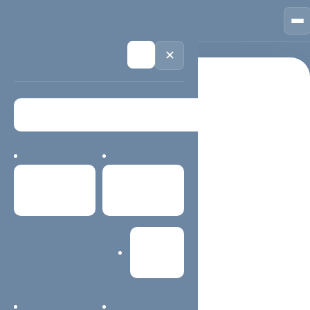
🏠
首页
📱
案例
❓
问答
👤
关于
💬
咨询
🌙
✕
首页
西安健丽医疗美容医院
栏目导航 / 精选内容
西安健丽医疗美容医院
首页
案例中心
该栏目页用于聚合同主题内容、服务说明、案例经验与常见
问题，方便用户快速找到重点，也帮助搜索系统理解当前主
网站建设
题。
主题内容更容易查找