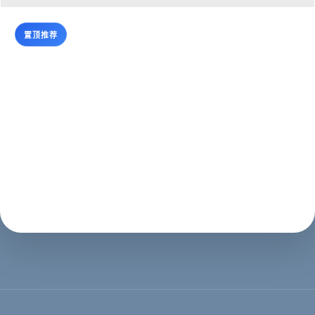
置顶推荐
西安蓝蜻蜓抖音代运营公司
西安抖音运营,西安抖音代运营,西安短视频制作西安蓝蜻
蜓文化传媒有限公司，主营业务抖音、西安快手等短视频
代运营，想通过抖音平台、快手平台得到收益、吸粉、引
流、宣传、变现却苦于不知如何开始，我们可以代运营。
我们在互联网推广领域深耕已经十几个...
企业名录
2023年01月21日