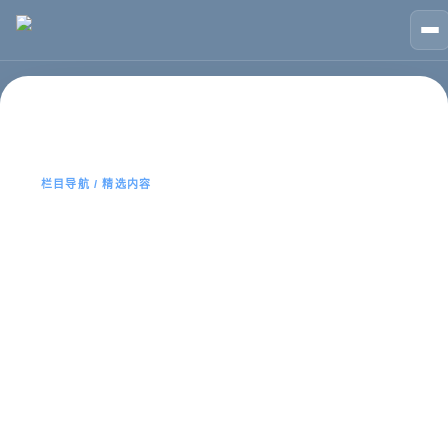
🏠
首页
📱
案例
❓
问答
👤
关于
💬
咨询
首页
APP运营
栏目导航 / 精选内容
APP运营
该栏目页用于聚合同主题内容、服务说明、案例经验与常见
问题，方便用户快速找到重点，也帮助搜索系统理解当前主
题。
主题内容更容易查找
适合 SEO / GEO 理解主题