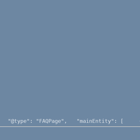
g",   "@type": "FAQPage",   "mainEntity": 