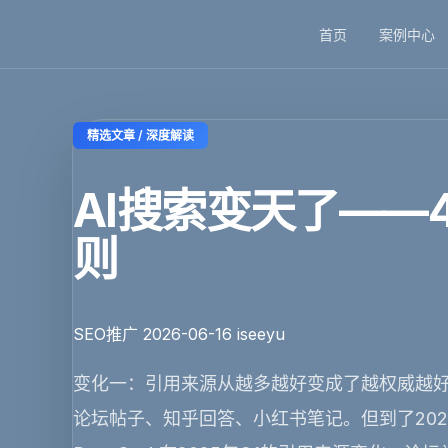
首页
案例中心
🏠
首页
📱
案例
❓
问答
👤
关于
💬
咨询
精选文章 / 深度解读
AI搜索变天了——
则
SEO推广
2026-06-16
iseeyu
变化一：引用来源从越多越好变成了越权威越好 
论坛帖子、知乎回答、小红书笔记。但到了202