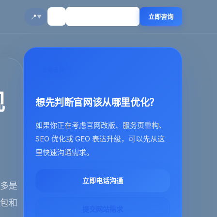
☀️
🔍
📍
立即咨询
▼
咨询支持
规
想先判断官网该从哪里优化？
如果你正在考虑官网改版、服务页重构、
SEO 优化或 GEO 表达升级，可以先从这
里快速沟通需求。
立即电话沟通
很多是
豆包和
提交网站需求