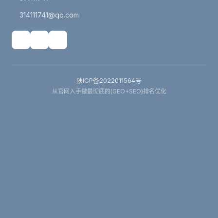
314111741@qq.com
陕ICP备2022011564号
从官网入手做最彻底的(GEO+SEO)排名优化