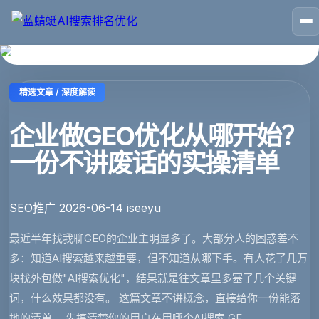
🏠
首页
📱
案例
❓
问答
👤
关于
💬
咨询
精选文章 / 深度解读
企业做GEO优化从哪开始？
一份不讲废话的实操清单
SEO推广
2026-06-14
iseeyu
最近半年找我聊GEO的企业主明显多了。大部分人的困惑差不
多：知道AI搜索越来越重要，但不知道从哪下手。有人花了几万
块找外包做"AI搜索优化"，结果就是往文章里多塞了几个关键
词，什么效果都没有。 这篇文章不讲概念，直接给你一份能落
地的清单。 先搞清楚你的用户在用哪个AI搜索 GE...